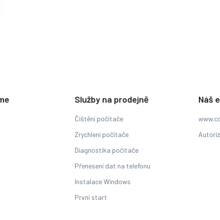
eme
Služby na prodejně
Náš 
Čištění počítače
www.co
Zrychlení počítače
Autori
Diagnostika počítače
Přenesení dat na telefonu
Instalace Windows
První start