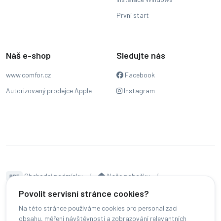
První start
Náš e-shop
Sledujte nás
www.comfor.cz
Facebook
Autorizovaný prodejce Apple
Instagram
Obchodní podmínky
Naše pobočky
PDF
Hodnocení
Sledování stavu zakázky
Povolit servisní stránce cookies?
Na této stránce používáme cookies pro personalizaci
Čeština
obsahu, měření návštěvnosti a zobrazování relevantních