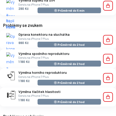
Výměna šuplíku na SIM
Servis na iPhone 7 Plus
290 Kč
Průměrně do 5 min
Problémy se zvukem
Oprava konektoru na sluchátka
Servis na iPhone 7 Plus
990 Kč
Průměrně do 2 hod
Výměna spodního reproduktoru
Servis na iPhone 7 Plus
1 190 Kč
Průměrně do 2 hod
Výměna horního reproduktoru
Servis na iPhone 7 Plus
1 190 Kč
Průměrně do 2 hod
Výměna tlačítek hlasitosti
Servis na iPhone 7 Plus
1 190 Kč
Průměrně do 2 hod