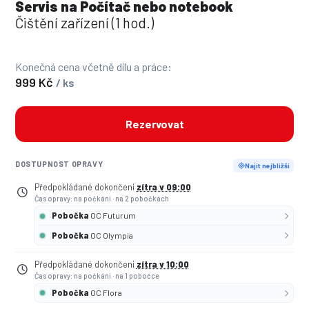
Servis na Počítač nebo notebook
Čištění zařízení (1 hod.)
Konečná cena včetně dílu a práce:
999 Kč
/ ks
Rezervovat
DOSTUPNOST OPRAVY
Najít nejbližší
Předpokládané dokončení
zítra v 09:00
Čas opravy: na počkání
·
na 2 pobočkách
Pobočka
OC Futurum
Pobočka
OC Olympia
Předpokládané dokončení
zítra v 10:00
Čas opravy: na počkání
·
na 1 pobočce
Pobočka
OC Flora