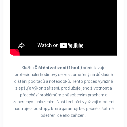
Služba
Čištění zařízení (1 hod.)
představuje
profesionální hodinový servis zaměřený na důkladné
čištění počítačů a notebooků. Tento proces výrazně
zlepšuje výkon zařízení, prodlužuje jeho životnost a
předchází problémům způsobeným prachem a
zaneseným chlazením. Naši technici využívají moderní
nástroje a postupy, které garantují bezpečné a šetrné
ošetření celého zařízení.