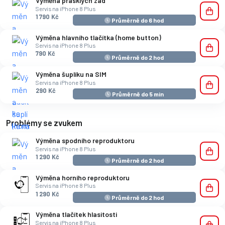
Výměna prasklých zad
Servis na iPhone 8 Plus
1 790 Kč
Průměrně do 6 hod
Výměna hlavního tlačítka (home button)
Servis na iPhone 8 Plus
790 Kč
Průměrně do 2 hod
Výměna šuplíku na SIM
Servis na iPhone 8 Plus
290 Kč
Průměrně do 5 min
Problémy se zvukem
Výměna spodního reproduktoru
Servis na iPhone 8 Plus
1 290 Kč
Průměrně do 2 hod
Výměna horního reproduktoru
Servis na iPhone 8 Plus
1 290 Kč
Průměrně do 2 hod
Výměna tlačítek hlasitosti
Servis na iPhone 8 Plus