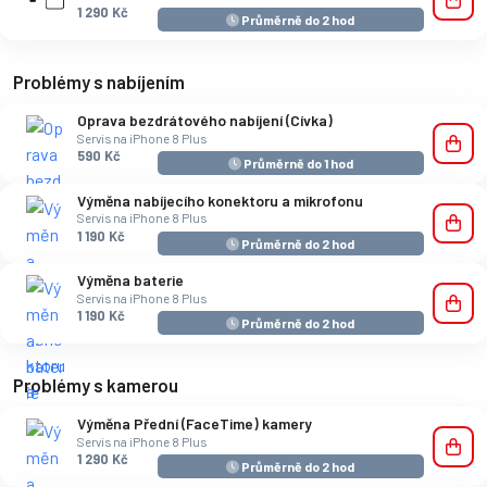
1 290 Kč
Průměrně do 2 hod
Problémy s nabíjením
Oprava bezdrátového nabíjení (Cívka)
Servis na iPhone 8 Plus
590 Kč
Průměrně do 1 hod
Výměna nabíjecího konektoru a mikrofonu
Servis na iPhone 8 Plus
1 190 Kč
Průměrně do 2 hod
Výměna baterie
Servis na iPhone 8 Plus
1 190 Kč
Průměrně do 2 hod
Problémy s kamerou
Výměna Přední (FaceTime) kamery
Servis na iPhone 8 Plus
1 290 Kč
Průměrně do 2 hod