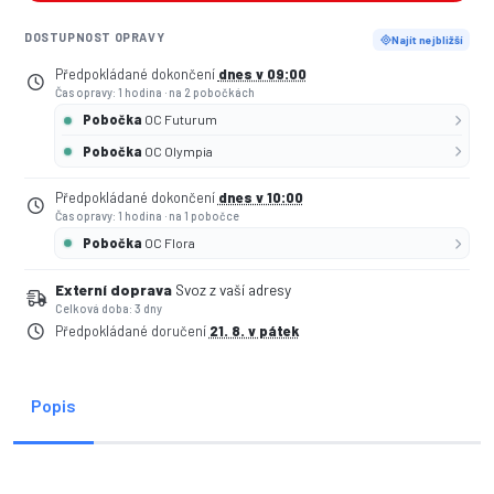
DOSTUPNOST OPRAVY
Najít nejbližší
Předpokládané dokončení
dnes v 09:00
Čas opravy: 1 hodina
·
na 2 pobočkách
Pobočka
OC Futurum
Pobočka
OC Olympia
Předpokládané dokončení
dnes v 10:00
Čas opravy: 1 hodina
·
na 1 pobočce
Pobočka
OC Flora
Externí doprava
Svoz z vaší adresy
Celková doba: 3 dny
Předpokládané doručení
21. 8. v pátek
Popis