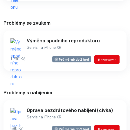
Problémy se zvukem
Výměna spodního reproduktoru
Servis na iPhone XR
1 790 Kč
Průměrně do 2 hod
Rezervovat
Problémy s nabíjením
Oprava bezdrátového nabíjení (cívka)
Servis na iPhone XR
590 Kč
Průměrně do 2 hod
Rezervovat