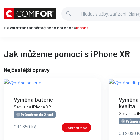
Hlavní stránka
Počítač nebo notebook
iPhone
Jak můžeme pomoci s iPhone XR
Nejčastější opravy
Výměna baterie
Výměna d
kvalita
Servis na iPhone XR
Servis na 
Průměrně do 2 hod
Průměrn
Od 1 350 Kč
Zobrazit více
Od 2 090 