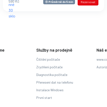
590 Kč
Průměrně do 5 min
Rezervovat
eme
Služby na prodejně
Náš 
Čištění počítače
www.co
Zrychlení počítače
Autori
Diagnostika počítače
Přenesení dat na telefonu
Instalace Windows
První start