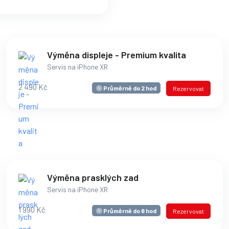
Výměna displeje - Premium kvalita
Servis na iPhone XR
2 490 Kč
Průměrně do 2 hod
Rezervovat
Výměna prasklých zad
Servis na iPhone XR
1 990 Kč
Průměrně do 6 hod
Rezervovat