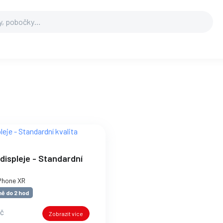
ispleje - Standardní
iPhone XR
ě do 2 hod
Kč
Zobrazit více