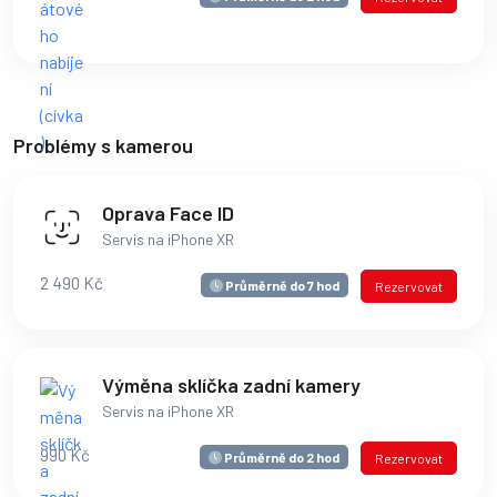
Problémy s kamerou
Oprava Face ID
Servis na iPhone XR
2 490 Kč
Průměrně do 7 hod
Rezervovat
Výměna sklíčka zadní kamery
Servis na iPhone XR
990 Kč
Průměrně do 2 hod
Rezervovat