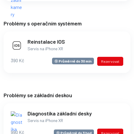
Problémy s operačním systémem
Reinstalace IOS
Servis na iPhone XR
390 Kč
Průměrně do 30 min
Rezervovat
Problémy se základní deskou
Diagnostika základní desky
Servis na iPhone XR
990 Kč
Průměrně do 3 hod
Rezervovat