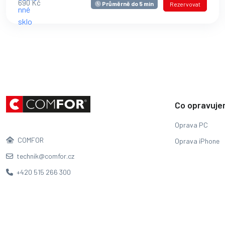
690 Kč
Průměrně do 5 min
Rezervovat
Co opravuj
Oprava PC
COMFOR
Oprava iPhone
technik@comfor.cz
+420 515 266 300