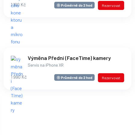
1 190 Kč
Průměrně do 2 hod
Rezervovat
Výměna Přední (FaceTime) kamery
Servis na iPhone XR
1 990 Kč
Průměrně do 2 hod
Rezervovat