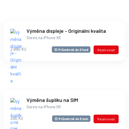
Výměna displeje - Originální kvalita
Servis na iPhone XR
2 890 Kč
Průměrně do 2 hod
Rezervovat
Výměna šuplíku na SIM
Servis na iPhone XR
290 Kč
Průměrně do 5 min
Rezervovat