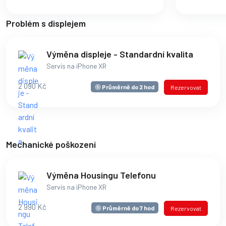
Problém s displejem
Výměna displeje - Standardní kvalita
Servis na iPhone XR
2 090 Kč
Průměrně do 2 hod
Rezervovat
Mechanické poškození
Výměna Housingu Telefonu
Servis na iPhone XR
2 990 Kč
Průměrně do 7 hod
Rezervovat