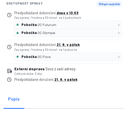
DOSTUPNOST OPRAVY
Najít nejbližší
Předpokládané dokončení
dnes v 13:53
Čas opravy: 1 hodina a 30 minut
·
na 2 pobočkách
Pobočka
OC Futurum
Pobočka
OC Olympia
Předpokládané dokončení
21. 8. v pátek
Čas opravy: 1 hodina a 30 minut
·
na 1 pobočce
Pobočka
OC Flora
Externí doprava
Svoz z vaší adresy
Celková doba: 3 dny
Předpokládané doručení
21. 8. v pátek
Popis