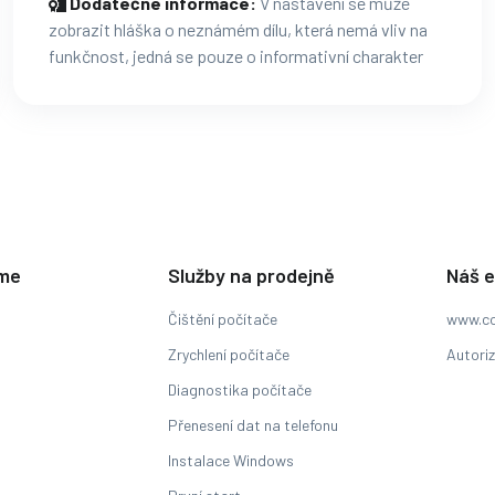
Dodatečné informace:
V nastavení se může
zobrazit hláška o neznámém dílu, která nemá vliv na
funkčnost, jedná se pouze o informativní charakter
eme
Služby na prodejně
Náš 
Čištění počítače
www.co
Zrychlení počítače
Autori
Diagnostika počítače
Přenesení dat na telefonu
Instalace Windows