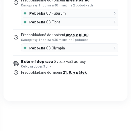
Předpokládané dokončení
dnes v 09:00
Čas opravy: 1 hodina a 30 minut
·
na 2 pobočkách
Pobočka
OC Futurum
Pobočka
OC Flora
Předpokládané dokončení
dnes v 10:00
Čas opravy: 1 hodina a 30 minut
·
na 1 pobočce
Pobočka
OC Olympia
Externí doprava
Svoz z vaší adresy
Celková doba: 3 dny
Předpokládané doručení
21. 8. v pátek