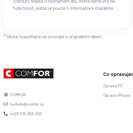
zobrazit hláška o neznámém dílu, která nemá vliv na
funkčnost, jedná se pouze o informativní charakter
1)
Skóre vypočítané ve srovnání s originálním dílem.
Co opravuj
Oprava PC
COMFOR
Oprava iPhone
technik@comfor.cz
+420 515 266 300