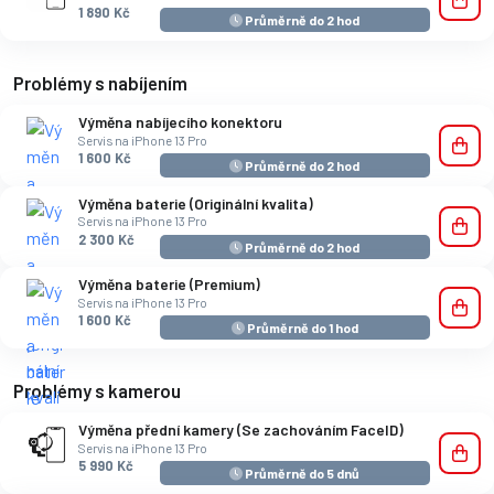
1 890 Kč
Průměrně do 2 hod
Problémy s nabíjením
Výměna nabíjecího konektoru
Servis na iPhone 13 Pro
1 600 Kč
Průměrně do 2 hod
Výměna baterie (Originální kvalita)
Servis na iPhone 13 Pro
2 300 Kč
Průměrně do 2 hod
Výměna baterie (Premium)
Servis na iPhone 13 Pro
1 600 Kč
Průměrně do 1 hod
Problémy s kamerou
Výměna přední kamery (Se zachováním FaceID)
Servis na iPhone 13 Pro
5 990 Kč
Průměrně do 5 dnů