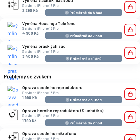
Výměna tlačítek hlasitosti
Servis na iPhone 13 Pro
2 290 Kč
Průměrně do 4 hod
Výměna Housingu Telefonu
Servis na iPhone 13 Pro
4 900 Kč
Průměrně do 7 hod
Výměna prasklých zad
Servis na iPhone 13 Pro
3 400 Kč
Průměrně do 1 dnů
Problémy se zvukem
Oprava spodního reproduktoru
Servis na iPhone 13 Pro
1 990 Kč
Průměrně do 1 hod
Oprava horního reproduktoru (Sluchátka)
Servis na iPhone 13 Pro
1 790 Kč
Průměrně do 2 hod
Oprava spodního mikrofonu
Servis na iPhone 13 Pro