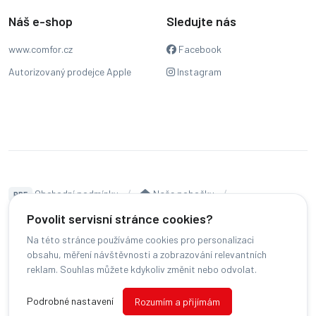
Náš e-shop
Sledujte nás
www.comfor.cz
Facebook
Autorizovaný prodejce Apple
Instagram
Obchodní podmínky
Naše pobočky
PDF
Hodnocení
Sledování stavu zakázky
Povolit servisní stránce cookies?
Na této stránce používáme cookies pro personalizaci
Čeština
obsahu, měření návštěvnosti a zobrazování relevantních
reklam. Souhlas můžete kdykoliv změnit nebo odvolat.
© COMFOR - 2026 -
Všechna práva vyhrazena.
-
Podrobné nastavení
Rozumím a přijímám
Změnit preference cookies