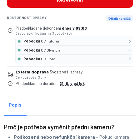
DOSTUPNOST OPRAVY
Najít nejbližší
Předpokládané dokončení
dnes v 09:00
Čas opravy: 1 hodina
·
na 3 pobočkách
Pobočka
OC Futurum
Pobočka
OC Olympia
Pobočka
OC Flora
Externí doprava
Svoz z vaší adresy
Celková doba: 3 dny
Předpokládané doručení
21. 8. v pátek
Popis
Proč je potřeba vyměnit přední kameru?
Poškozená nebo nefunkční kamera
– Pokud kamera