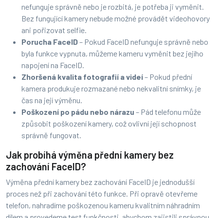
nefunguje správně nebo je rozbitá, je potřeba ji vyměnit.
Bez fungující kamery nebude možné provádět videohovory
ani pořizovat selfie.
Porucha FaceID
– Pokud FaceID nefunguje správně nebo
byla funkce vypnuta, můžeme kameru vyměnit bez jejího
napojení na FaceID.
Zhoršená kvalita fotografií a videí
– Pokud přední
kamera produkuje rozmazané nebo nekvalitní snímky, je
čas na její výměnu.
Poškození po pádu nebo nárazu
– Pád telefonu může
způsobit poškození kamery, což ovlivní její schopnost
správně fungovat.
Jak probíhá výměna přední kamery bez
zachování FaceID?
Výměna přední kamery bez zachování FaceID je jednodušší
proces než při zachování této funkce. Při opravě otevřeme
telefon, nahradíme poškozenou kameru kvalitním náhradním
dílem a provedeme test funkčnosti, abychom zajistili správnou