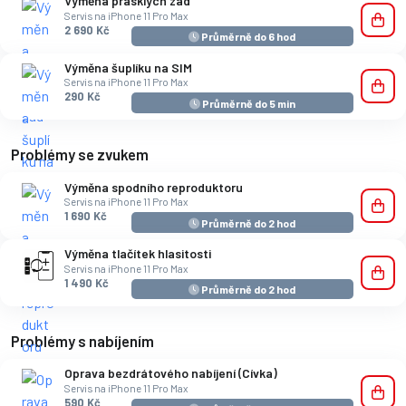
Výměna prasklých zad
Servis na iPhone 11 Pro Max
2 690 Kč
Průměrně do 6 hod
Výměna šuplíku na SIM
Servis na iPhone 11 Pro Max
290 Kč
Průměrně do 5 min
Problémy se zvukem
Výměna spodního reproduktoru
Servis na iPhone 11 Pro Max
1 690 Kč
Průměrně do 2 hod
Výměna tlačítek hlasitosti
Servis na iPhone 11 Pro Max
1 490 Kč
Průměrně do 2 hod
Problémy s nabíjením
Oprava bezdrátového nabíjení (Cívka)
Servis na iPhone 11 Pro Max
590 Kč