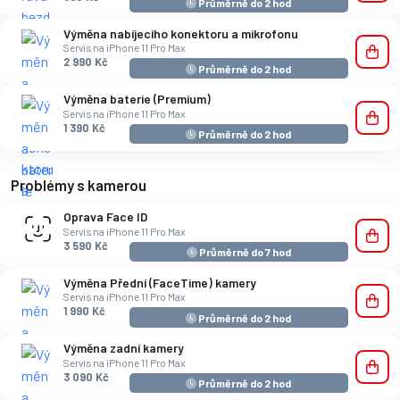
Průměrně do 2 hod
Výměna nabíjecího konektoru a mikrofonu
Servis na iPhone 11 Pro Max
2 990 Kč
Průměrně do 2 hod
Výměna baterie (Premium)
Servis na iPhone 11 Pro Max
1 390 Kč
Průměrně do 2 hod
Problémy s kamerou
Oprava Face ID
Servis na iPhone 11 Pro Max
3 590 Kč
Průměrně do 7 hod
Výměna Přední (FaceTime) kamery
Servis na iPhone 11 Pro Max
1 990 Kč
Průměrně do 2 hod
Výměna zadní kamery
Servis na iPhone 11 Pro Max
3 090 Kč
Průměrně do 2 hod