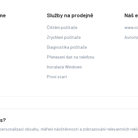
eme
Služby na prodejně
Náš 
Čištění počítače
www.co
Zrychlení počítače
Autori
Diagnostika počítače
Přenesení dat na telefonu
Instalace Windows
První start
Sledování stavu zakázky
es?
ersonalizaci obsahu, měření návštěvnosti a zobrazování relevantních rek