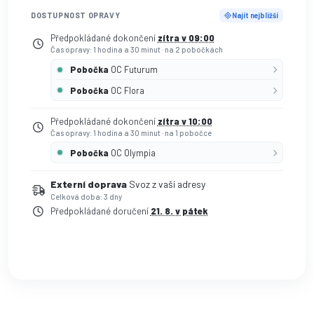
DOSTUPNOST OPRAVY
Najít nejbližší
Předpokládané dokončení
zítra v 09:00
Čas opravy: 1 hodina a 30 minut
·
na 2 pobočkách
Pobočka
OC Futurum
Pobočka
OC Flora
Předpokládané dokončení
zítra v 10:00
Čas opravy: 1 hodina a 30 minut
·
na 1 pobočce
Pobočka
OC Olympia
Externí doprava
Svoz z vaší adresy
Celková doba: 3 dny
Předpokládané doručení
21. 8. v pátek