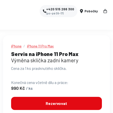
+420 515 266 300
Pobočky
(po-pá 09-17)
iPhone
iPhone 11 Pro Max
Servis na iPhone 11 Pro Max
Výměna sklíčka zadní kamery
Cena za 1 ks prasknutého sklíčka.
Konečná cena včetně dílu a práce:
990 Kč
/ ks
Rezervovat