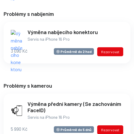
Problémy s nabíjením
Výměna nabíjecího konektoru
Servis na iPhone 16 Pro
3 090 Kč
Průměrně do 2 hod
Rezervovat
Problémy s kamerou
Výměna přední kamery (Se zachováním
FaceID)
Servis na iPhone 16 Pro
5 990 Kč
Průměrně do 5 dnů
Rezervovat