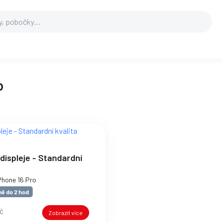
o
ispleje - Standardní
Phone 16 Pro
ě do 2 hod
Kč
Zobrazit více