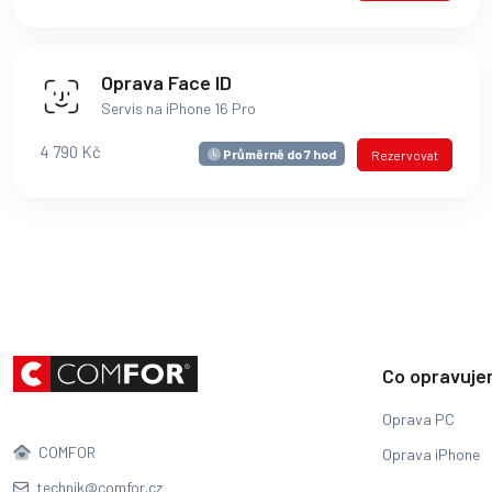
Oprava Face ID
Servis na iPhone 16 Pro
4 790 Kč
Průměrně do 7 hod
Rezervovat
Co opravuj
Oprava PC
COMFOR
Oprava iPhone
technik@comfor.cz