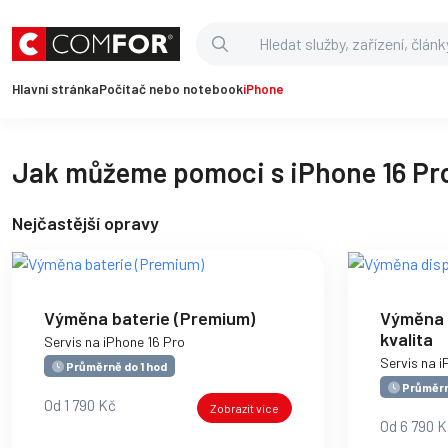
Hlavní stránka
Počítač nebo notebook
iPhone
Jak můžeme pomoci s iPhone 16 Pr
Nejčastější opravy
Výměna baterie (Premium)
Výměna d
kvalita
Servis na iPhone 16 Pro
Servis na i
Průměrně do 1 hod
Průměrn
Od 1 790 Kč
Zobrazit více
Od 6 790 