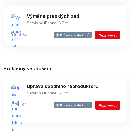
Výměna prasklých zad
Servis na iPhone 16 Pro
4 890 Kč
Průměrně do 1 dnů
Rezervovat
Problémy se zvukem
Oprava spodního reproduktoru
Servis na iPhone 16 Pro
2 790 Kč
Průměrně do 1 hod
Rezervovat