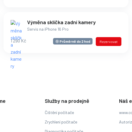
Výměna sklíčka zadní kamery
Servis na iPhone 16 Pro
1 290 Kč
Průměrně do 2 hod
Rezervovat
eme
Služby na prodejně
Náš 
Čištění počítače
www.co
Zrychlení počítače
Autori
Diagnostika počítače