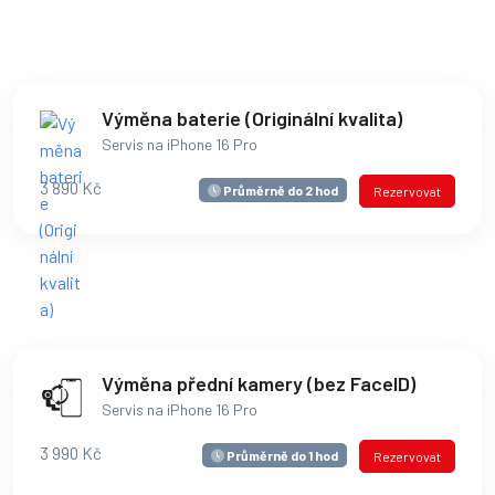
Výměna baterie (Originální kvalita)
Servis na iPhone 16 Pro
3 890 Kč
Průměrně do 2 hod
Rezervovat
Výměna přední kamery (bez FaceID)
Servis na iPhone 16 Pro
3 990 Kč
Průměrně do 1 hod
Rezervovat