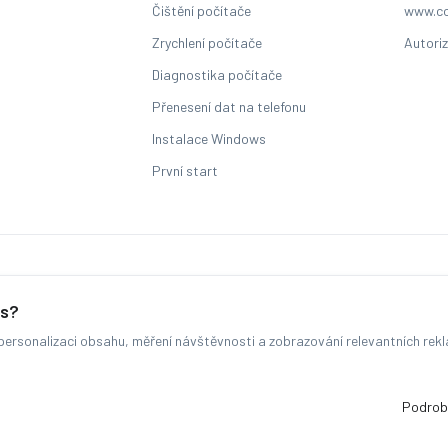
Čištění počítače
www.co
Zrychlení počítače
Autori
Diagnostika počítače
Přenesení dat na telefonu
Instalace Windows
První start
Sledování stavu zakázky
es?
ersonalizaci obsahu, měření návštěvnosti a zobrazování relevantních rek
© COMFOR - 2026 -
Všechna práva vyhrazena.
-
Změnit preference cookie
Běžíme na
MyRepair.app
Podrob