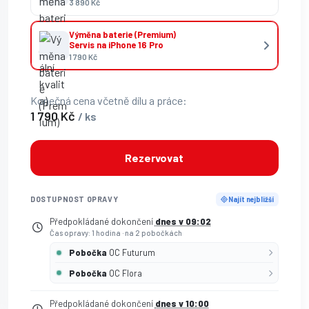
3 890 Kč
Výměna baterie (Premium)
Servis na iPhone 16 Pro
1 790 Kč
Konečná cena včetně dílu a práce:
1 790 Kč
/ ks
Rezervovat
DOSTUPNOST OPRAVY
Najít nejbližší
Předpokládané dokončení
dnes v 09:02
Čas opravy: 1 hodina
·
na 2 pobočkách
Pobočka
OC Futurum
Pobočka
OC Flora
Předpokládané dokončení
dnes v 10:00