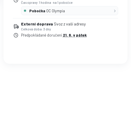
Čas opravy: 1 hodina
·
na 1 pobočce
Pobočka
OC Olympia
Externí doprava
Svoz z vaší adresy
Celková doba: 3 dny
Předpokládané doručení
21. 8. v pátek