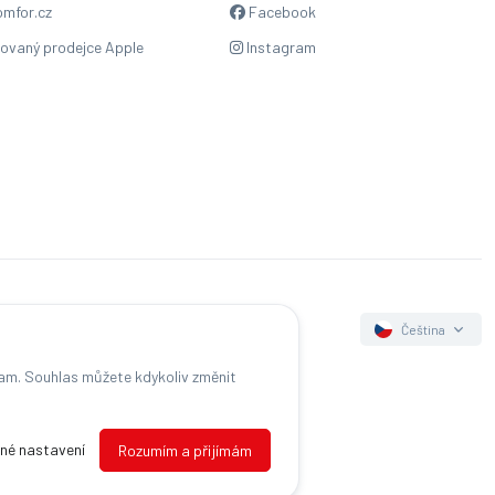
mfor.cz
Facebook
zovaný prodejce Apple
Instagram
Čeština
lam. Souhlas můžete kdykoliv změnit
s
né nastavení
Rozumím a přijímám