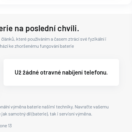
rie na poslední chvíli.
 článků, které používáním a časem ztrácí své fyzikální i
hází ke zhoršenému fungování baterie
Už žádné otravné nabíjení telefonu.
nální výměna baterie našimi techniky. Navraťte vašemu
ak samotný díl (baterie), tak i servisní výměna.