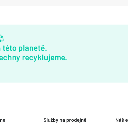
 této planetě.
echny recyklujeme.
eme
Služby na prodejně
Náš 