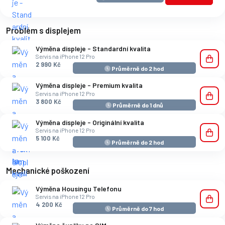
Problém s displejem
Výměna displeje - Standardní kvalita
Servis na iPhone 12 Pro
2 990 Kč
Průměrně do 2 hod
Výměna displeje - Premium kvalita
Servis na iPhone 12 Pro
3 800 Kč
Průměrně do 1 dnů
Výměna displeje - Originální kvalita
Servis na iPhone 12 Pro
5 100 Kč
Průměrně do 2 hod
Mechanické poškození
Výměna Housingu Telefonu
Servis na iPhone 12 Pro
4 200 Kč
Průměrně do 7 hod