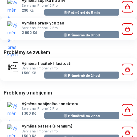
Výměna šuplíku na SIM
Servis na iPhone 12 Pro
290 Kč
Průměrně do 5 min
Výměna prasklých zad
Servis na iPhone 12 Pro
2 900 Kč
Průměrně do 6 hod
Problémy se zvukem
Výměna tlačítek hlasitosti
Servis na iPhone 12 Pro
1 590 Kč
Průměrně do 2 hod
Problémy s nabíjením
Výměna nabíjecího konektoru
Servis na iPhone 12 Pro
1 300 Kč
Průměrně do 2 hod
Výměna baterie (Premium)
Servis na iPhone 12 Pro
1 500 Kč