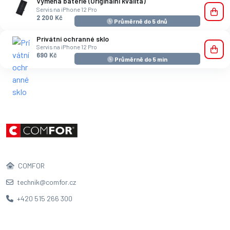
Výměna baterie (Originální kvalita)
Servis na iPhone 12 Pro
2 200 Kč
Průměrně do 5 dnů
Privátní ochranné sklo
Servis na iPhone 12 Pro
690 Kč
Průměrně do 5 min
COMFOR
technik@comfor.cz
+420 515 266 300