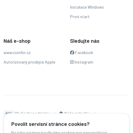
Instalace Windows
První start
Náš e-shop
Sledujte nás
www.comfor.cz
Facebook
Autorizovaný prodejce Apple
Instagram
Obchodní podmínky
Naše pobočky
PDF
Hodnocení
Sledování stavu zakázky
Povolit servisní stránce cookies?
Na této stránce používáme cookies pro personalizaci