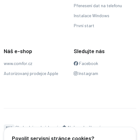
Přenesení dat na telefonu
Instalace Windows
První start
Náš e-shop
Sledujte nás
www.comfor.cz
Facebook
Autorizovaný prodejce Apple
Instagram
Obchodní podmínky
Naše pobočky
PDF
Hodnocení
Sledování stavu zakázky
Povolit servisní stránce cookies?