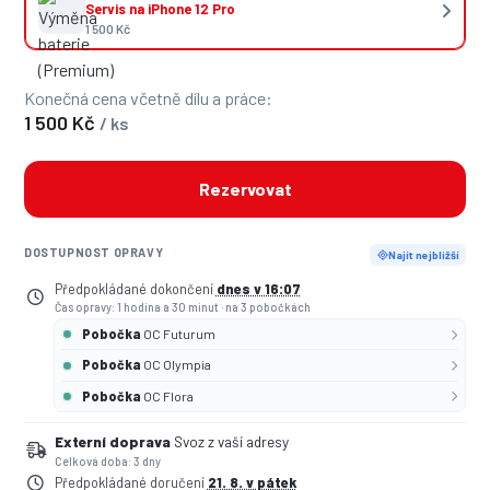
Servis na iPhone 12 Pro
1 500 Kč
Konečná cena včetně dílu a práce:
1 500 Kč
/ ks
Rezervovat
DOSTUPNOST OPRAVY
Najít nejbližší
Předpokládané dokončení
dnes v 16:07
Čas opravy: 1 hodina a 30 minut
·
na 3 pobočkách
Pobočka
OC Futurum
Pobočka
OC Olympia
Pobočka
OC Flora
Externí doprava
Svoz z vaší adresy
Celková doba: 3 dny
Předpokládané doručení
21. 8. v pátek