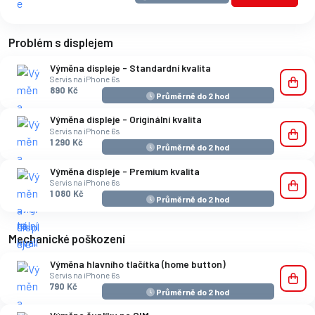
Problém s displejem
Výměna displeje - Standardní kvalita
Servis na iPhone 6s
890 Kč
Průměrně do 2 hod
Výměna displeje - Originální kvalita
Servis na iPhone 6s
1 290 Kč
Průměrně do 2 hod
Výměna displeje - Premium kvalita
Servis na iPhone 6s
1 080 Kč
Průměrně do 2 hod
Mechanické poškození
Výměna hlavního tlačítka (home button)
Servis na iPhone 6s
790 Kč
Průměrně do 2 hod