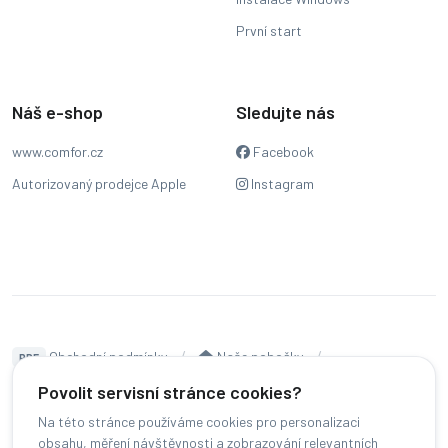
První start
Náš e-shop
Sledujte nás
www.comfor.cz
Facebook
Autorizovaný prodejce Apple
Instagram
Obchodní podmínky
Naše pobočky
PDF
Hodnocení
Sledování stavu zakázky
Povolit servisní stránce cookies?
Na této stránce používáme cookies pro personalizaci
Čeština
obsahu, měření návštěvnosti a zobrazování relevantních