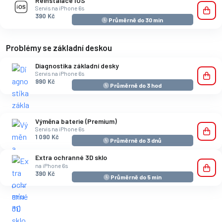
Reinstalace IOS
Servis na iPhone 6s
390 Kč
Průměrně do 30 min
Problémy se základní deskou
Diagnostika základní desky
Servis na iPhone 6s
990 Kč
Průměrně do 3 hod
Výměna baterie (Premium)
Servis na iPhone 6s
1 090 Kč
Průměrně do 3 dnů
Extra ochranné 3D sklo
na iPhone 6s
390 Kč
Průměrně do 5 min