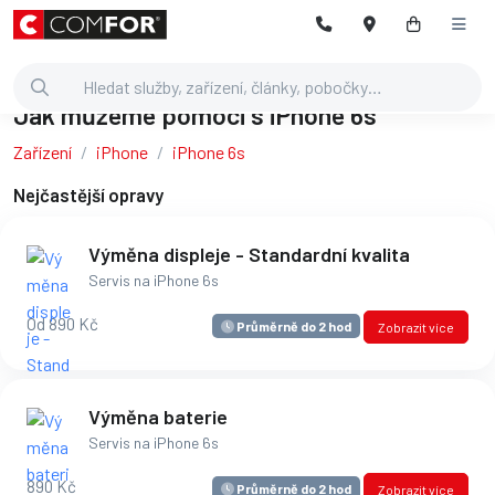
Jak můžeme pomoci s iPhone 6s
Zařízení
iPhone
iPhone 6s
Nejčastější opravy
Výměna displeje - Standardní kvalita
Servis na iPhone 6s
Od 890 Kč
Průměrně do 2 hod
Zobrazit více
Výměna baterie
Servis na iPhone 6s
890 Kč
Průměrně do 2 hod
Zobrazit více