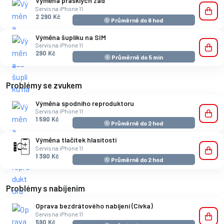
Výměna prasklých zad
Servis na iPhone 11
2 290 Kč
Průměrně do 6 hod
Výměna šuplíku na SIM
Servis na iPhone 11
290 Kč
Průměrně do 5 min
Problémy se zvukem
Výměna spodního reproduktoru
Servis na iPhone 11
1 590 Kč
Průměrně do 2 hod
Výměna tlačítek hlasitosti
Servis na iPhone 11
1 390 Kč
Průměrně do 2 hod
Problémy s nabíjením
Oprava bezdrátového nabíjení (Cívka)
Servis na iPhone 11
590 Kč