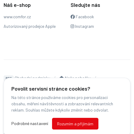
Náš e-shop
Sledujte nás
www.comfor.cz
Facebook
Autorizovaný prodejce Apple
Instagram
Obchodní podmínky
Naše pobočky
PDF
Hodnocení
Sledování stavu zakázky
Povolit servisní stránce cookies?
Na této stránce používáme cookies pro personalizaci
Čeština
obsahu, měření návštěvnosti a zobrazování relevantních
reklam. Souhlas můžete kdykoliv změnit nebo odvolat.
© COMFOR - 2026 -
Všechna práva vyhrazena.
-
Podrobné nastavení
Rozumím a přijímám
Změnit preference cookies
Běžíme na
MyRepair.app