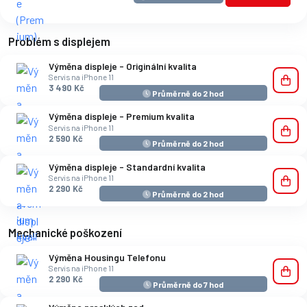
Problém s displejem
Výměna displeje - Originální kvalita
Servis na iPhone 11
3 490 Kč
Průměrně do 2 hod
Výměna displeje - Premium kvalita
Servis na iPhone 11
2 590 Kč
Průměrně do 2 hod
Výměna displeje - Standardní kvalita
Servis na iPhone 11
2 290 Kč
Průměrně do 2 hod
Mechanické poškození
Výměna Housingu Telefonu
Servis na iPhone 11
2 290 Kč
Průměrně do 7 hod