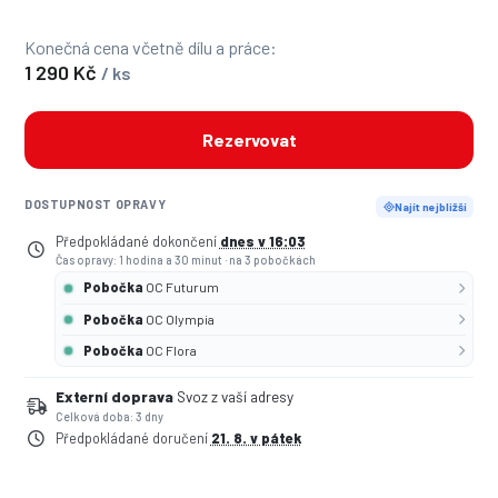
Konečná cena včetně dílu a práce:
1 290 Kč
/ ks
Rezervovat
DOSTUPNOST OPRAVY
Najít nejbližší
Předpokládané dokončení
dnes v 16:03
Čas opravy: 1 hodina a 30 minut
·
na 3 pobočkách
Pobočka
OC Futurum
Pobočka
OC Olympia
Pobočka
OC Flora
Externí doprava
Svoz z vaší adresy
Celková doba: 3 dny
Předpokládané doručení
21. 8. v pátek