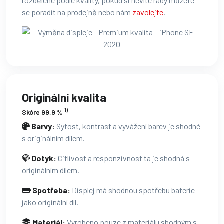
rozdělené podle kvality, pokud si nevíte rady můžete
se poradit na prodejně nebo nám
zavolejte
.
Originální kvalita
1)
Skóre 99,9 %
Barvy:
Sytost, kontrast a vyvážení barev je shodné
s originálním dílem.
Dotyk:
Citlivost a responzivnost ta je shodná s
originálním dílem.
Spotřeba:
Displej má shodnou spotřebu baterie
jako originální díl.
Materiál:
Vyrobeno pouze z materiálu shodným s