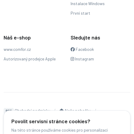
Instalace Windows
První start
Náš e-shop
Sledujte nás
www.comfor.cz
Facebook
Autorizovaný prodejce Apple
Instagram
Obchodní podmínky
Naše pobočky
PDF
Hodnocení
Sledování stavu zakázky
Povolit servisní stránce cookies?
Na této stránce používáme cookies pro personalizaci
Čeština