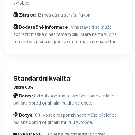
výrobce.
Záruka:
12 měsíců na servisní úkon.
Dodatečné informace:
V nastavení se může
zobrazit hláška o neznámém dílu, která nemá vliv na
funkčnost, jedná se pouze o informativní charakter
Standardní kvalita
1)
Skóre 80%
Barvy:
Sytost, kontrast a vyvážení barev je lehce
odlišné oproti originálnímu dílu výrobce.
Dotyk:
Citlivost a responzivnost může být lehce
odlišné oproti originální mu dílu výrobce.
Spotřeba:
Displej může mít
vyšší
spotřebu