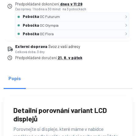
Předpokládané dokončení
dnes v 11:29
Čas opravy: 1 hodina a 30 minut
·
na 3 pobočkách
Pobočka
OC Futurum
Pobočka
OC Olympia
Pobočka
OC Flora
Externí doprava
Svoz z vaší adresy
Celková doba: 3 dny
Předpokládané doručení
21. 8. v pátek
Popis
Detailní porovnání variant LCD
displejů
Porovnejte si displeje, které máme v nabídce