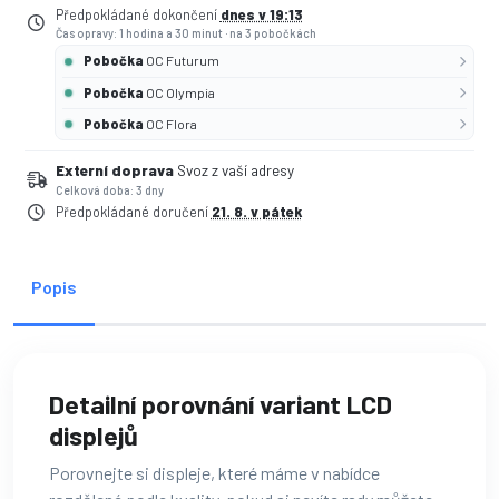
Předpokládané dokončení
dnes v 19:13
Čas opravy: 1 hodina a 30 minut
·
na 3 pobočkách
Pobočka
OC Futurum
Pobočka
OC Olympia
Pobočka
OC Flora
Externí doprava
Svoz z vaší adresy
Celková doba: 3 dny
Předpokládané doručení
21. 8. v pátek
Popis
Detailní porovnání variant LCD
displejů
Porovnejte si displeje, které máme v nabídce