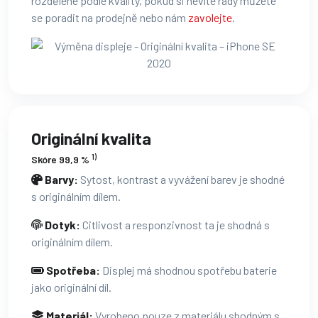
rozdělené podle kvality, pokud si nevíte rady můžete
se poradit na prodejně nebo nám
zavolejte
.
Originální kvalita
1)
Skóre 99,9 %
Barvy:
Sytost, kontrast a vyvážení barev je shodné
s originálním dílem.
Dotyk:
Citlivost a responzivnost ta je shodná s
originálním dílem.
Spotřeba:
Displej má shodnou spotřebu baterie
jako originální díl.
Materiál:
Vyrobeno pouze z materiálu shodným s