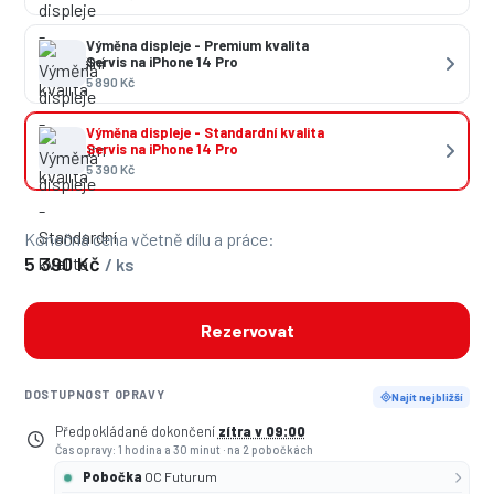
Výměna displeje - Premium kvalita
Servis na iPhone 14 Pro
5 890 Kč
Výměna displeje - Standardní kvalita
Servis na iPhone 14 Pro
5 390 Kč
Konečná cena včetně dílu a práce:
5 390 Kč
/ ks
Rezervovat
DOSTUPNOST OPRAVY
Najít nejbližší
Předpokládané dokončení
zítra v 09:00
Čas opravy: 1 hodina a 30 minut
·
na 2 pobočkách
Pobočka
OC Futurum