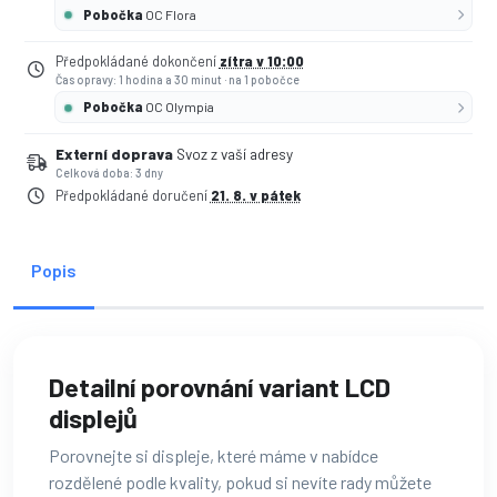
Pobočka
OC Flora
Předpokládané dokončení
zítra v 10:00
Čas opravy: 1 hodina a 30 minut
·
na 1 pobočce
Pobočka
OC Olympia
Externí doprava
Svoz z vaší adresy
Celková doba: 3 dny
Předpokládané doručení
21. 8. v pátek
Popis
Detailní porovnání variant LCD
displejů
Porovnejte si displeje, které máme v nabídce
rozdělené podle kvality, pokud si nevíte rady můžete