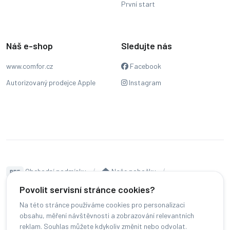
První start
Náš e-shop
Sledujte nás
www.comfor.cz
Facebook
Autorizovaný prodejce Apple
Instagram
Obchodní podmínky
Naše pobočky
PDF
Hodnocení
Sledování stavu zakázky
Povolit servisní stránce cookies?
Na této stránce používáme cookies pro personalizaci
Čeština
obsahu, měření návštěvnosti a zobrazování relevantních
reklam. Souhlas můžete kdykoliv změnit nebo odvolat.