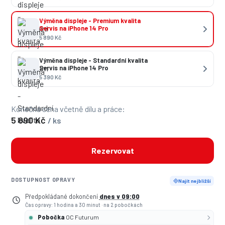
Výměna displeje - Premium kvalita
Servis na iPhone 14 Pro
5 890 Kč
Výměna displeje - Standardní kvalita
Servis na iPhone 14 Pro
5 390 Kč
Konečná cena včetně dílu a práce:
5 890 Kč
/ ks
Rezervovat
DOSTUPNOST OPRAVY
Najít nejbližší
Předpokládané dokončení
dnes v 09:00
Čas opravy: 1 hodina a 30 minut
·
na 2 pobočkách
Pobočka
OC Futurum