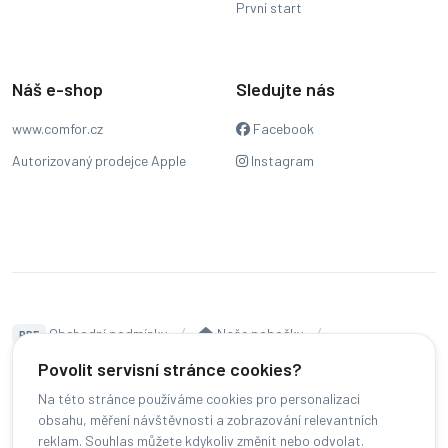
První start
Náš e-shop
Sledujte nás
www.comfor.cz
Facebook
Autorizovaný prodejce Apple
Instagram
Obchodní podmínky
Naše pobočky
PDF
Hodnocení
Sledování stavu zakázky
Povolit servisní stránce cookies?
Na této stránce používáme cookies pro personalizaci
Čeština
obsahu, měření návštěvnosti a zobrazování relevantních
reklam. Souhlas můžete kdykoliv změnit nebo odvolat.