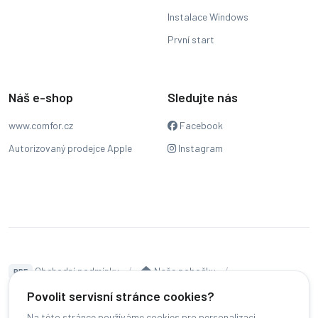
Instalace Windows
První start
Náš e-shop
Sledujte nás
www.comfor.cz
Facebook
Autorizovaný prodejce Apple
Instagram
Obchodní podmínky
Naše pobočky
PDF
Hodnocení
Sledování stavu zakázky
Povolit servisní stránce cookies?
Na této stránce používáme cookies pro personalizaci