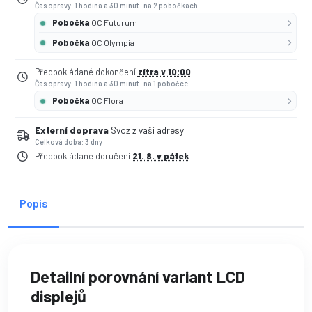
Čas opravy: 1 hodina a 30 minut
·
na 2 pobočkách
Pobočka
OC Futurum
Pobočka
OC Olympia
Předpokládané dokončení
zítra v 10:00
Čas opravy: 1 hodina a 30 minut
·
na 1 pobočce
Pobočka
OC Flora
Externí doprava
Svoz z vaší adresy
Celková doba: 3 dny
Předpokládané doručení
21. 8. v pátek
Popis
Detailní porovnání variant LCD
displejů