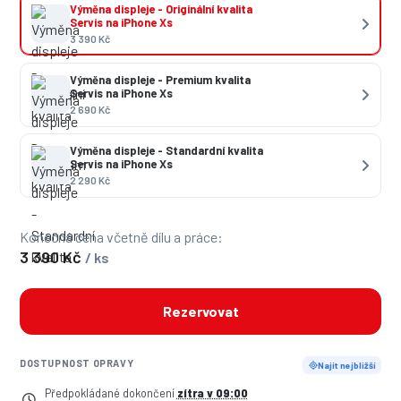
Výměna displeje - Originální kvalita
Servis na iPhone Xs
3 390 Kč
Výměna displeje - Premium kvalita
Servis na iPhone Xs
2 690 Kč
Výměna displeje - Standardní kvalita
Servis na iPhone Xs
2 290 Kč
Konečná cena včetně dílu a práce:
3 390 Kč
/ ks
Rezervovat
DOSTUPNOST OPRAVY
Najít nejbližší
Předpokládané dokončení
zítra v 09:00