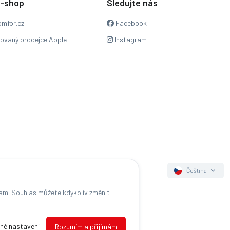
e-shop
Sledujte nás
mfor.cz
Facebook
zovaný prodejce Apple
Instagram
Čeština
lam. Souhlas můžete kdykoliv změnit
s
né nastavení
Rozumím a přijímám