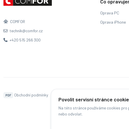
Co opravuj
Oprava PC
COMFOR
Oprava iPhone
technik@comfor.cz
+420 515 266 300
Obchodní podmínky
Naše pobočky
Hodnocení
PDF
Povolit servisní stránce cooki
Na této stránce používáme cookies pro p
nebo odvolat.