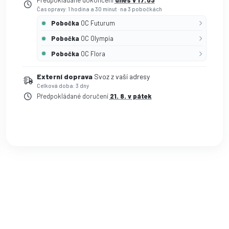
Předpokládané dokončení
dnes v 17:03
Čas opravy: 1 hodina a 30 minut
·
na 3 pobočkách
Pobočka
OC Futurum
Pobočka
OC Olympia
Pobočka
OC Flora
Externí doprava
Svoz z vaší adresy
Celková doba: 3 dny
Předpokládané doručení
21. 8. v pátek