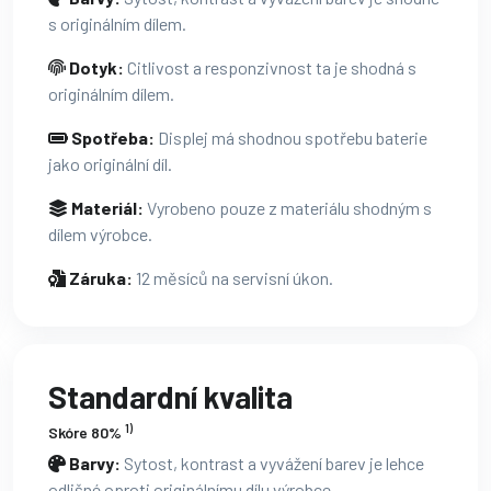
s originálním dílem.
Dotyk:
Citlivost a responzivnost ta je shodná s
originálním dílem.
Spotřeba:
Displej má shodnou spotřebu baterie
jako originální díl.
Materiál:
Vyrobeno pouze z materiálu shodným s
dílem výrobce.
Záruka:
12 měsíců na servisní úkon.
Standardní kvalita
1)
Skóre 80%
Barvy:
Sytost, kontrast a vyvážení barev je lehce
odlišné oproti originálnímu dílu výrobce.