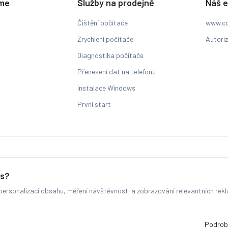
eme
Služby na prodejně
Náš 
Čištění počítače
www.co
Zrychlení počítače
Autori
Diagnostika počítače
Přenesení dat na telefonu
Instalace Windows
První start
Sledování stavu zakázky
es?
ersonalizaci obsahu, měření návštěvnosti a zobrazování relevantních rek
© COMFOR - 2026 -
Všechna práva vyhrazena.
-
Změnit preference cookie
Běžíme na
MyRepair.app
Podrob