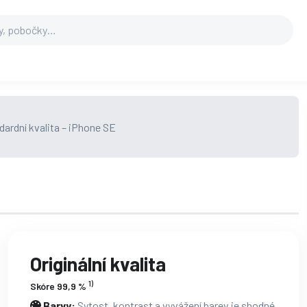
Originální kvalita
1)
Skóre 99,9 %
Barvy:
Sytost, kontrast a vyvážení barev je shodné