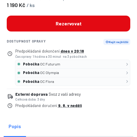
1 190 Kč
/ ks
Rezervovat
DOSTUPNOST OPRAVY
Najít nejbližší
Předpokládané dokončení
dnes v 20:18
Čas opravy: 1 hodina a 30 minut
·
na 3 pobočkách
Pobočka
OC Futurum
Pobočka
OC Olympia
Pobočka
OC Flora
Externí doprava
Svoz z vaší adresy
Celková doba: 3 dny
Předpokládané doručení
9. 8. v neděli
Popis