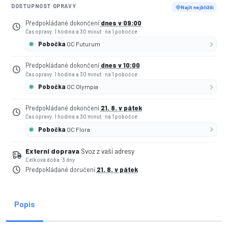
DOSTUPNOST OPRAVY
Najít nejbližší
Předpokládané dokončení
dnes v 09:00
Čas opravy: 1 hodina a 30 minut
·
na 1 pobočce
Pobočka
OC Futurum
Předpokládané dokončení
dnes v 10:00
Čas opravy: 1 hodina a 30 minut
·
na 1 pobočce
Pobočka
OC Olympia
Předpokládané dokončení
21. 8. v pátek
Čas opravy: 1 hodina a 30 minut
·
na 1 pobočce
Pobočka
OC Flora
Externí doprava
Svoz z vaší adresy
Celková doba: 3 dny
Předpokládané doručení
21. 8. v pátek
Popis