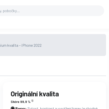
Originální kvalita
1)
Skóre 99,9 %
Barvy:
Sytost, kontrast a vyvážení barev je shodné