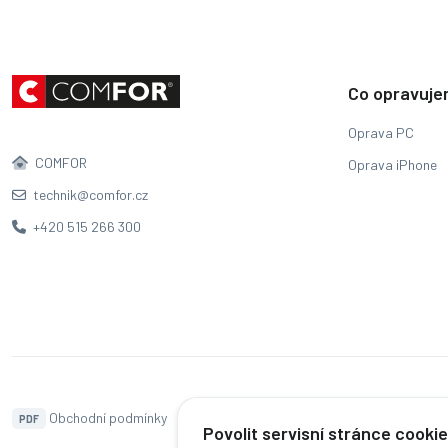
Co opravuj
Oprava PC
COMFOR
Oprava iPhone
technik@comfor.cz
+420 515 266 300
Obchodní podmínky
Naše pobočky
Hodnocení
PDF
Povolit servisní stránce cooki