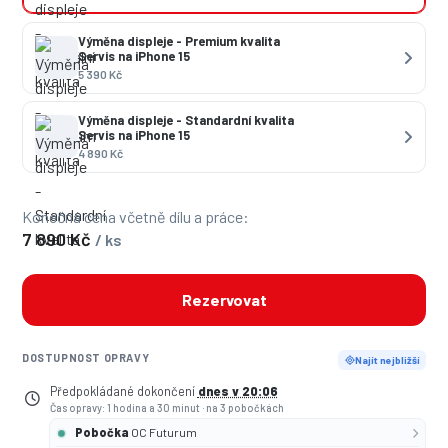
Výměna displeje - Premium kvalita
Servis na iPhone 15
5 390 Kč
Výměna displeje - Standardní kvalita
Servis na iPhone 15
4 890 Kč
Konečná cena včetně dílu a práce:
7 890 Kč
/ ks
Rezervovat
DOSTUPNOST OPRAVY
Najít nejbližší
Předpokládané dokončení
dnes v 20:06
Čas opravy: 1 hodina a 30 minut
·
na 3 pobočkách
Pobočka
OC Futurum