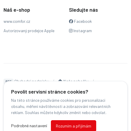
Náš e-shop
Sledujte nás
www.comfor.cz
Facebook
Autorizovaný prodejce Apple
Instagram
Obchodní podmínky
Naše pobočky
PDF
Hodnocení
Sledování stavu zakázky
Povolit servisní stránce cookies?
Na této stránce používáme cookies pro personalizaci
Čeština
obsahu, měření návštěvnosti a zobrazování relevantních
reklam. Souhlas můžete kdykoliv změnit nebo odvolat.
© COMFOR - 2026 -
Všechna práva vyhrazena.
-
Podrobné nastavení
Rozumím a přijímám
Změnit preference cookies