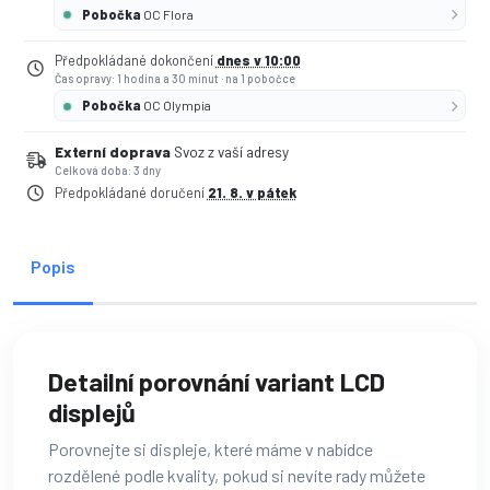
Pobočka
OC Flora
Předpokládané dokončení
dnes v 10:00
Čas opravy: 1 hodina a 30 minut
·
na 1 pobočce
Pobočka
OC Olympia
Externí doprava
Svoz z vaší adresy
Celková doba: 3 dny
Předpokládané doručení
21. 8. v pátek
Popis
Detailní porovnání variant LCD
displejů
Porovnejte si displeje, které máme v nabídce
rozdělené podle kvality, pokud si nevíte rady můžete