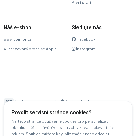
První start
Náš e-shop
Sledujte nás
www.comfor.cz
Facebook
Autorizovaný prodejce Apple
Instagram
Obchodní podmínky
Naše pobočky
PDF
Hodnocení
Sledování stavu zakázky
Povolit servisní stránce cookies?
Na této stránce používáme cookies pro personalizaci
Čeština
obsahu, měření návštěvnosti a zobrazování relevantních
reklam. Souhlas můžete kdykoliv změnit nebo odvolat.