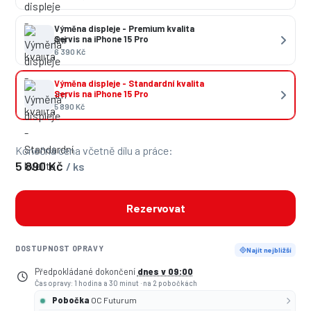
Výměna displeje - Premium kvalita
Servis na iPhone 15 Pro
6 390 Kč
Výměna displeje - Standardní kvalita
Servis na iPhone 15 Pro
5 890 Kč
Konečná cena včetně dílu a práce:
5 890 Kč
/ ks
Rezervovat
DOSTUPNOST OPRAVY
Najít nejbližší
Předpokládané dokončení
dnes v 09:00
Čas opravy: 1 hodina a 30 minut
·
na 2 pobočkách
Pobočka
OC Futurum