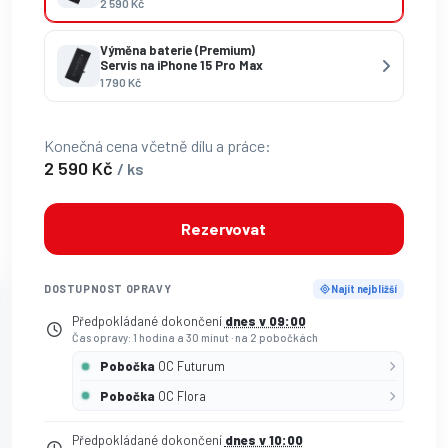
2 590 Kč
Výměna baterie (Premium)
Servis na iPhone 15 Pro Max
1 790 Kč
Konečná cena včetně dílu a práce:
2 590 Kč
/ ks
Rezervovat
DOSTUPNOST OPRAVY
Najít nejbližší
Předpokládané dokončení
dnes v 09:00
Čas opravy: 1 hodina a 30 minut
·
na 2 pobočkách
Pobočka
OC Futurum
Pobočka
OC Flora
Předpokládané dokončení
dnes v 10:00