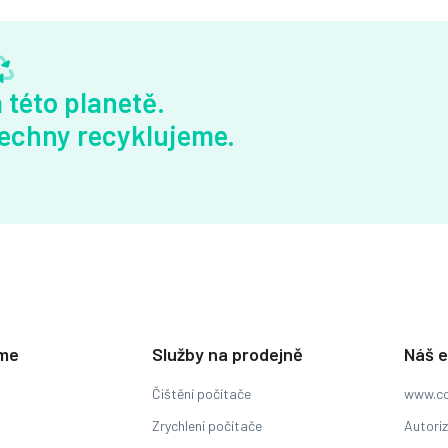
 této planetě.
echny recyklujeme.
eme
Služby na prodejně
Náš 
Čištění počítače
www.co
Zrychlení počítače
Autori