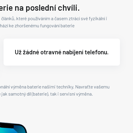
rie na poslední chvíli.
 článků, které používáním a časem ztrácí své fyzikální i
hází ke zhoršenému fungování baterie
Už žádné otravné nabíjení telefonu.
nální výměna baterie našimi techniky. Navraťte vašemu
ak samotný díl (baterie), tak i servisní výměna.