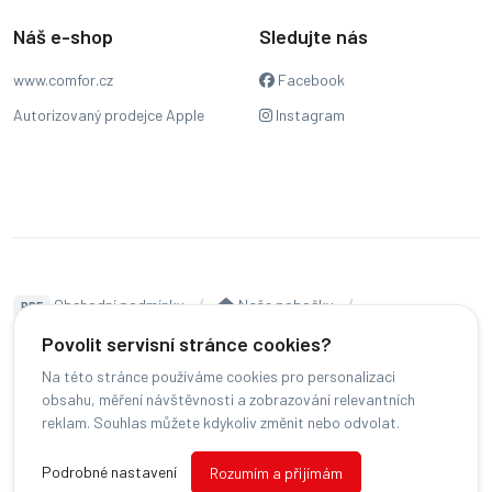
Náš e-shop
Sledujte nás
www.comfor.cz
Facebook
Autorizovaný prodejce Apple
Instagram
Obchodní podmínky
Naše pobočky
PDF
Hodnocení
Sledování stavu zakázky
Povolit servisní stránce cookies?
Na této stránce používáme cookies pro personalizaci
Čeština
obsahu, měření návštěvnosti a zobrazování relevantních
reklam. Souhlas můžete kdykoliv změnit nebo odvolat.
© COMFOR - 2026 -
Všechna práva vyhrazena.
-
Podrobné nastavení
Rozumím a přijímám
Změnit preference cookies