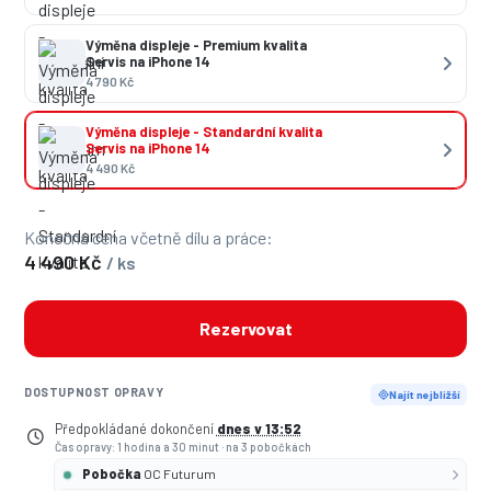
Výměna displeje - Premium kvalita
Servis na iPhone 14
4 790 Kč
Výměna displeje - Standardní kvalita
Servis na iPhone 14
4 490 Kč
Konečná cena včetně dílu a práce:
4 490 Kč
/ ks
Rezervovat
DOSTUPNOST OPRAVY
Najít nejbližší
Předpokládané dokončení
dnes v 13:52
Čas opravy: 1 hodina a 30 minut
·
na 3 pobočkách
Pobočka
OC Futurum