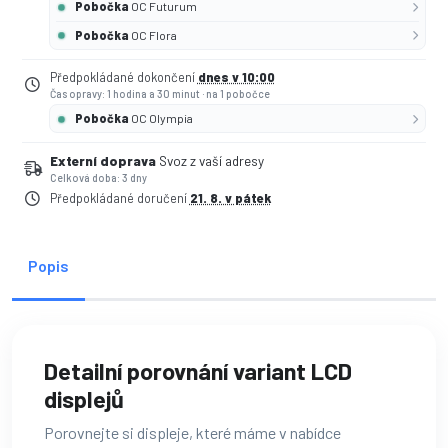
Pobočka
OC Futurum
Pobočka
OC Flora
Předpokládané dokončení
dnes v 10:00
Čas opravy: 1 hodina a 30 minut
·
na 1 pobočce
Pobočka
OC Olympia
Externí doprava
Svoz z vaší adresy
Celková doba: 3 dny
Předpokládané doručení
21. 8. v pátek
Popis
Detailní porovnání variant LCD
displejů
Porovnejte si displeje, které máme v nabídce