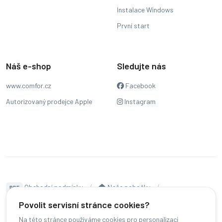
Instalace Windows
První start
Náš e-shop
Sledujte nás
www.comfor.cz
Facebook
Autorizovaný prodejce Apple
Instagram
Obchodní podmínky
Naše pobočky
PDF
Hodnocení
Sledování stavu zakázky
Povolit servisní stránce cookies?
Na této stránce používáme cookies pro personalizaci
Čeština