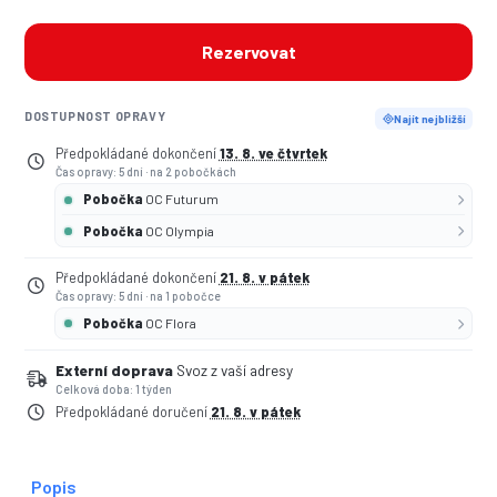
Rezervovat
DOSTUPNOST OPRAVY
Najít nejbližší
Předpokládané dokončení
13. 8. ve čtvrtek
Čas opravy: 5 dní
·
na 2 pobočkách
Pobočka
OC Futurum
Pobočka
OC Olympia
Předpokládané dokončení
21. 8. v pátek
Čas opravy: 5 dní
·
na 1 pobočce
Pobočka
OC Flora
Externí doprava
Svoz z vaší adresy
Celková doba: 1 týden
Předpokládané doručení
21. 8. v pátek
Popis