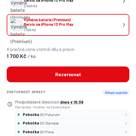
Servis na iPhone 13 Pro Max
2 400 Kč
Výměna baterie (Premium)
Servis na iPhone 13 Pro Max
1 700 Kč
Konečná cena včetně dílu a práce:
1 700 Kč
/ ks
Rezervovat
DOSTUPNOST OPRAVY
Najít nejbližší
Předpokládané dokončení
dnes v 10:39
Čas opravy: 1 hodina
·
na 3 pobočkách
Pobočka
OC Futurum
Pobočka
OC Olympia
Pobočka
OC Flora