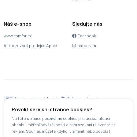
Náš e-shop
Sledujte nás
www.comfor.cz
Facebook
Autorizovaný prodejce Apple
Instagram
Obchodní podmínky
Naše pobočky
PDF
Hodnocení
Sledování stavu zakázky
Povolit servisní stránce cookies?
Na této stránce používáme cookies pro personalizaci
Čeština
obsahu, měření návštěvnosti a zobrazování relevantních
reklam. Souhlas můžete kdykoliv změnit nebo odvolat.