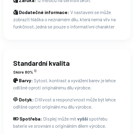
Záruka:
12 měsíců na servisní úkon.
Dodatečné informace:
V nastavení se může
zobrazit hláška o neznámém dílu, která nemá vliv na
funkčnost, jedná se pouze o informativní charakter
Standardní kvalita
1)
Skóre 80%
Barvy:
Sytost, kontrast a vyvážení barev je lehce
odlišné oproti originálnímu dílu výrobce.
Dotyk:
Citlivost a responzivnost může být lehce
odlišné oproti originální mu dílu výrobce.
Spotřeba:
Displej může mít
vyšší
spotřebu
baterie ve srovnání s originálním dílem výrobce.