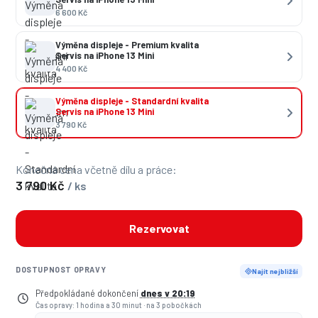
6 600 Kč
Výměna displeje - Premium kvalita
Servis na iPhone 13 Mini
4 400 Kč
Výměna displeje - Standardní kvalita
Servis na iPhone 13 Mini
3 790 Kč
Konečná cena včetně dílu a práce:
3 790 Kč
/ ks
Rezervovat
DOSTUPNOST OPRAVY
Najít nejbližší
Předpokládané dokončení
dnes v 20:19
Čas opravy: 1 hodina a 30 minut
·
na 3 pobočkách