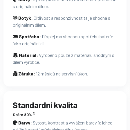
s originálním dílem.
Dotyk:
Citlivost a responzivnost ta je shodná s
originálním dílem.
Spotřeba:
Displej má shodnou spotřebu baterie
jako originální díl.
Materiál:
Vyrobeno pouze z materiálu shodným s
dílem výrobce.
Záruka:
12 měsíců na servisní úkon.
Standardní kvalita
1)
Skóre 80%
Barvy:
Sytost, kontrast a vyvážení barev je lehce
odlišné oproti originálnímu dílu výrobce.