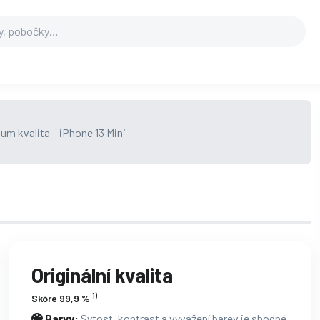
Originální kvalita
1)
Skóre 99,9 %
Barvy:
Sytost, kontrast a vyvážení barev je shodné