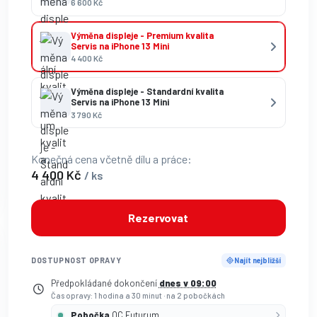
6 600 Kč
Výměna displeje - Premium kvalita
Servis na iPhone 13 Mini
4 400 Kč
Výměna displeje - Standardní kvalita
Servis na iPhone 13 Mini
3 790 Kč
Konečná cena včetně dílu a práce:
4 400 Kč
/ ks
Rezervovat
DOSTUPNOST OPRAVY
Najít nejbližší
Předpokládané dokončení
dnes v 09:00
Čas opravy: 1 hodina a 30 minut
·
na 2 pobočkách
Pobočka
OC Futurum