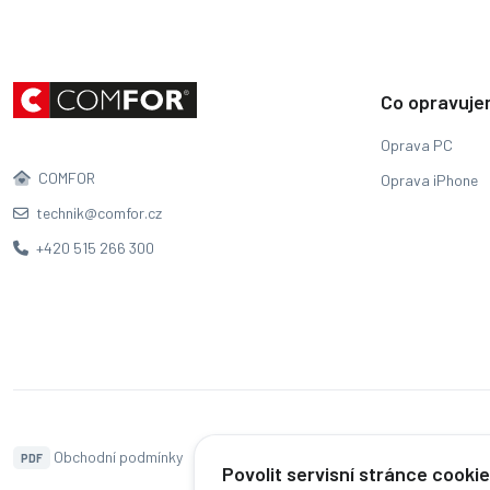
Co opravuj
Oprava PC
COMFOR
Oprava iPhone
technik@comfor.cz
+420 515 266 300
Obchodní podmínky
Naše pobočky
Hodnocení
PDF
Povolit servisní stránce cooki