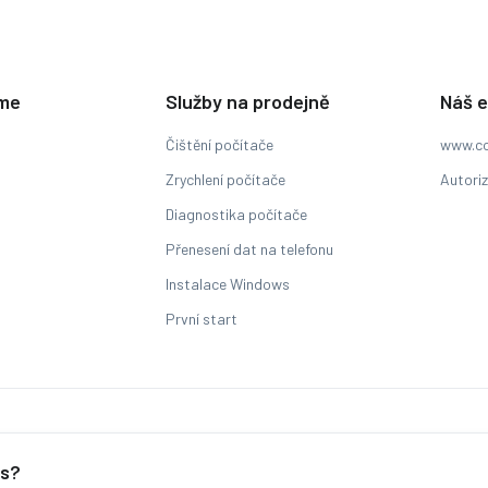
eme
Služby na prodejně
Náš 
Čištění počítače
www.co
Zrychlení počítače
Autori
Diagnostika počítače
Přenesení dat na telefonu
Instalace Windows
První start
Sledování stavu zakázky
es?