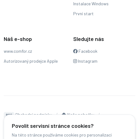
Instalace Windows
První start
Náš e-shop
Sledujte nás
www.comfor.cz
Facebook
Autorizovaný prodejce Apple
Instagram
Obchodní podmínky
Naše pobočky
PDF
Hodnocení
Sledování stavu zakázky
Povolit servisní stránce cookies?
Na této stránce používáme cookies pro personalizaci
Čeština