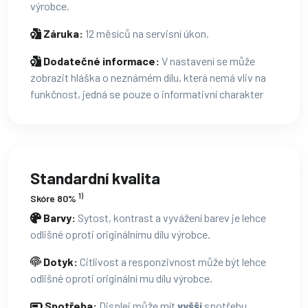
výrobce.
Záruka:
12 měsíců na servisní úkon.
Dodatečné informace:
V nastavení se může
zobrazit hláška o neznámém dílu, která nemá vliv na
funkčnost, jedná se pouze o informativní charakter
Standardní kvalita
1)
Skóre 80%
Barvy:
Sytost, kontrast a vyvážení barev je lehce
odlišné oproti originálnímu dílu výrobce.
Dotyk:
Citlivost a responzivnost může být lehce
odlišné oproti originální mu dílu výrobce.
Spotřeba:
Displej může mít
vyšší
spotřebu