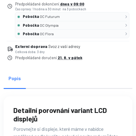
Předpokládané dokončení
dnes v 09:00
Čas opravy: 1 hodina a 30 minut
·
na 3 pobočkách
Pobočka
OC Futurum
Pobočka
OC Olympia
Pobočka
OC Flora
Externí doprava
Svoz z vaší adresy
Celková doba: 3 dny
Předpokládané doručení
21. 8. v pátek
Popis
Detailní porovnání variant LCD
displejů
Porovnejte si displeje, které máme v nabídce