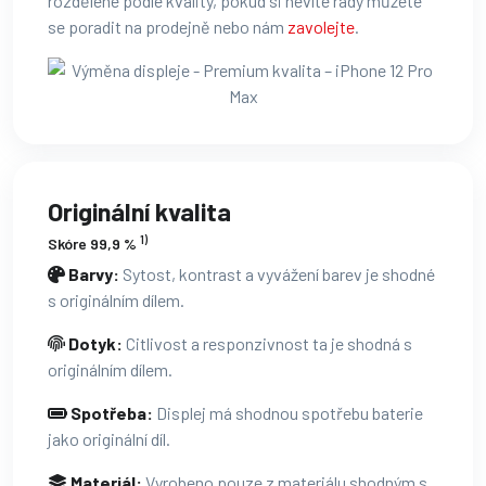
rozdělené podle kvality, pokud si nevíte rady můžete
se poradit na prodejně nebo nám
zavolejte
.
Originální kvalita
1)
Skóre 99,9 %
Barvy:
Sytost, kontrast a vyvážení barev je shodné
s originálním dílem.
Dotyk:
Citlivost a responzivnost ta je shodná s
originálním dílem.
Spotřeba:
Displej má shodnou spotřebu baterie
jako originální díl.
Materiál:
Vyrobeno pouze z materiálu shodným s