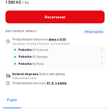
1 390 Kč
/ ks
Rezervovat
DOSTUPNOST OPRAVY
Najít nejbližší
Předpokládané dokončení
dnes v 11:01
Čas opravy: 1 hodina a 30 minut
·
na 3 pobočkách
Pobočka
OC Futurum
Pobočka
OC Olympia
Pobočka
OC Flora
Externí doprava
Svoz z vaší adresy
Celková doba: 3 dny
Předpokládané doručení
21. 8. v pátek
Popis