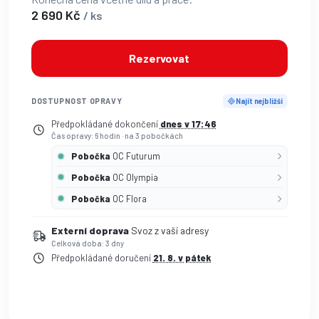
2 690 Kč
/ ks
Rezervovat
DOSTUPNOST OPRAVY
Najít nejbližší
Předpokládané dokončení
dnes v 17:46
Čas opravy: 6 hodin
·
na 3 pobočkách
Pobočka
OC Futurum
Pobočka
OC Olympia
Pobočka
OC Flora
Externí doprava
Svoz z vaší adresy
Celková doba: 3 dny
Předpokládané doručení
21. 8. v pátek