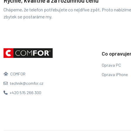
Rychle, kvalitně a za rozumnou cenu
Chápeme, že telefon potřebujete co nejdříve zpět. Proto nabízíme
zbytek se postaráme my.
Co opravuj
Oprava PC
COMFOR
Oprava iPhone
technik@comfor.cz
+420 515 266 300