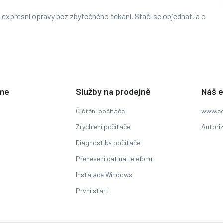
 expresní opravy bez zbytečného čekání. Stačí se objednat, a o
eme
Služby na prodejně
Náš 
Čištění počítače
www.co
Zrychlení počítače
Autori
Diagnostika počítače
Přenesení dat na telefonu
Instalace Windows
První start