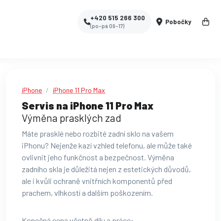
+420 515 266 300
Pobočky
(po-pá 09-17)
iPhone
iPhone 11 Pro Max
Servis na iPhone 11 Pro Max
Výměna prasklých zad
Máte prasklé nebo rozbité zadní sklo na vašem
iPhonu? Nejenže kazí vzhled telefonu, ale může také
ovlivnit jeho funkčnost a bezpečnost. Výměna
zadního skla je důležitá nejen z estetických důvodů,
ale i kvůli ochraně vnitřních komponentů před
prachem, vlhkostí a dalším poškozením.
Konečná cena včetně dílu a práce: