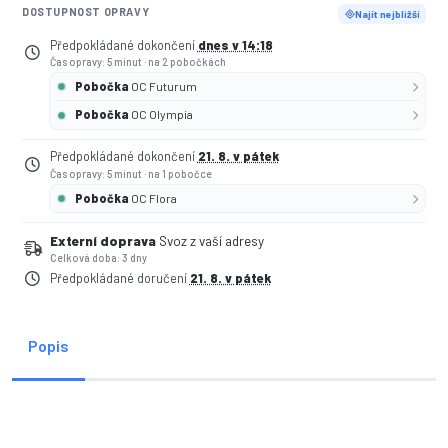
DOSTUPNOST OPRAVY
Najít nejbližší
Předpokládané dokončení
dnes v 14:18
Čas opravy: 5 minut
·
na 2 pobočkách
Pobočka
OC Futurum
Pobočka
OC Olympia
Předpokládané dokončení
21. 8. v pátek
Čas opravy: 5 minut
·
na 1 pobočce
Pobočka
OC Flora
Externí doprava
Svoz z vaší adresy
Celková doba: 3 dny
Předpokládané doručení
21. 8. v pátek
Popis