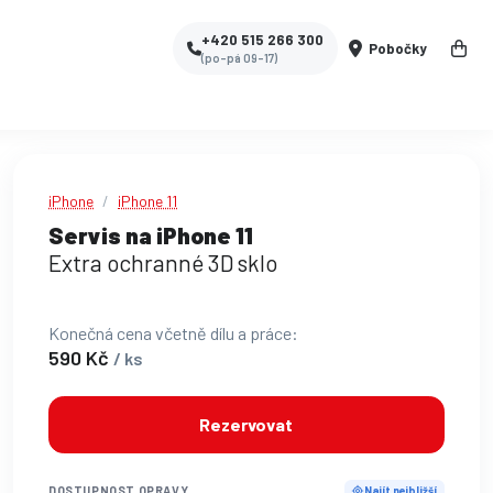
+420 515 266 300
Pobočky
(po-pá 09-17)
iPhone
iPhone 11
Servis na iPhone 11
Extra ochranné 3D sklo
Konečná cena včetně dílu a práce:
590 Kč
/ ks
Rezervovat
DOSTUPNOST OPRAVY
Najít nejbližší