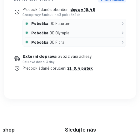
Předpokládané dokončení
dnes v 10:45
Čas opravy: 5 minut
·
na 3 pobočkách
Pobočka
OC Futurum
Pobočka
OC Olympia
Pobočka
OC Flora
Externí doprava
Svoz z vaší adresy
Celková doba: 3 dny
Předpokládané doručení
21. 8. v pátek
e-shop
Sledujte nás