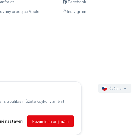
mfor.cz
Facebook
zovaný prodejce Apple
Instagram
Čeština
lam. Souhlas můžete kdykoliv změnit
s
né nastavení
Rozumím a přijímám