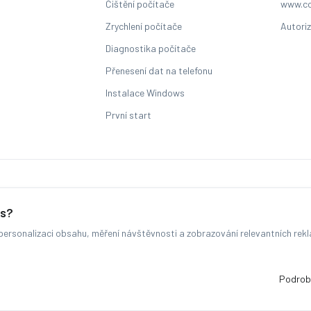
Čištění počítače
www.co
Zrychlení počítače
Autori
Diagnostika počítače
Přenesení dat na telefonu
Instalace Windows
První start
Sledování stavu zakázky
es?
ersonalizaci obsahu, měření návštěvnosti a zobrazování relevantních rek
© COMFOR - 2026 -
Všechna práva vyhrazena.
-
Změnit preference cookie
Běžíme na
MyRepair.app
Podrob