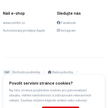
Náš e-shop
Sledujte nás
www.comfor.cz
Facebook
Autorizovaný prodejce Apple
Instagram
Obchodní podmínky
Naše pobočky
PDF
Hodnocení
Sledování stavu zakázky
Povolit servisní stránce cookies?
Čeština
Na této stránce používáme cookies pro personalizaci
obsahu, měření návštěvnosti a zobrazování relevantních
reklam. Souhlas můžete kdykoliv změnit nebo odvolat.
© COMFOR - 2026 -
Všechna práva vyhrazena.
-