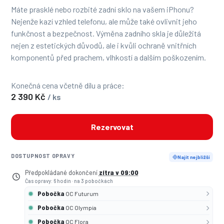
Máte prasklé nebo rozbité zadní sklo na vašem iPhonu?
Nejenže kazí vzhled telefonu, ale může také ovlivnit jeho
funkčnost a bezpečnost. Výměna zadního skla je důležitá
nejen z estetických důvodů, ale i kvůli ochraně vnitřních
komponentů před prachem, vlhkostí a dalším poškozením.
Konečná cena včetně dílu a práce:
2 390 Kč
/ ks
Rezervovat
DOSTUPNOST OPRAVY
Najít nejbližší
Předpokládané dokončení
zítra v 09:00
Čas opravy: 6 hodin
·
na 3 pobočkách
Pobočka
OC Futurum
Pobočka
OC Olympia
Pobočka
OC Flora