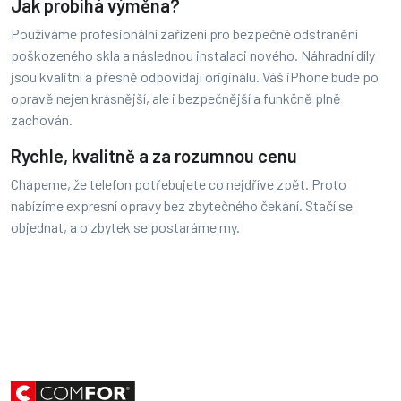
Jak probíhá výměna?
Používáme profesionální zařízení pro bezpečné odstranění
poškozeného skla a následnou instalaci nového. Náhradní díly
jsou kvalitní a přesně odpovídají originálu. Váš iPhone bude po
opravě nejen krásnější, ale i bezpečnější a funkčně plně
zachován.
Rychle, kvalitně a za rozumnou cenu
Chápeme, že telefon potřebujete co nejdříve zpět. Proto
nabízíme expresní opravy bez zbytečného čekání. Stačí se
objednat, a o zbytek se postaráme my.