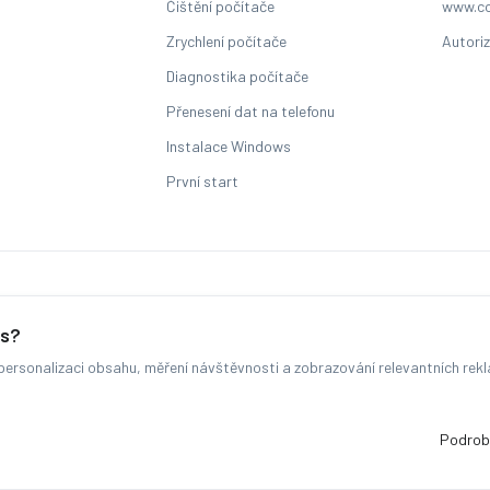
Čištění počítače
www.co
Zrychlení počítače
Autori
Diagnostika počítače
Přenesení dat na telefonu
Instalace Windows
První start
Sledování stavu zakázky
es?
ersonalizaci obsahu, měření návštěvnosti a zobrazování relevantních rek
© COMFOR - 2026 -
Všechna práva vyhrazena.
-
Změnit preference cookie
Běžíme na
MyRepair.app
Podrob