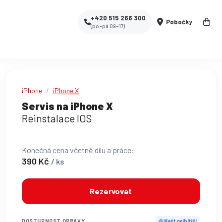
+420 515 266 300
Pobočky
(po-pá 09-17)
iPhone
iPhone X
Servis na iPhone X
Reinstalace IOS
Konečná cena včetně dílu a práce:
390 Kč
/ ks
Rezervovat
DOSTUPNOST OPRAVY
Najít nejbližší