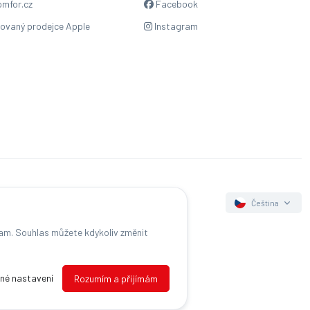
mfor.cz
Facebook
zovaný prodejce Apple
Instagram
Čeština
lam. Souhlas můžete kdykoliv změnit
s
né nastavení
Rozumím a přijímám