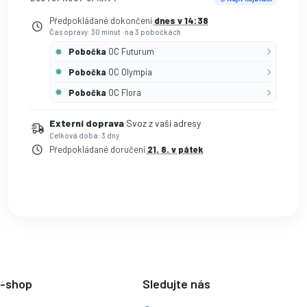
Předpokládané dokončení
dnes v 14:38
Čas opravy: 30 minut
·
na 3 pobočkách
Pobočka
OC Futurum
Pobočka
OC Olympia
Pobočka
OC Flora
Externí doprava
Svoz z vaší adresy
Celková doba: 3 dny
Předpokládané doručení
21. 8. v pátek
e-shop
Sledujte nás