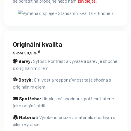
se poradit na prodejně nebo nám
zavolejte
.
Originální kvalita
1)
Skóre 99,9 %
Barvy:
Sytost, kontrast a vyvážení barev je shodné
s originálním dílem.
Dotyk:
Citlivost a responzivnost ta je shodná s
originálním dílem.
Spotřeba:
Displej má shodnou spotřebu baterie
jako originální díl.
Materiál:
Vyrobeno pouze z materiálu shodným s
dílem výrobce.