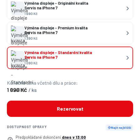
Výměna displeje - Originální kvalita
Servis na iPhone 7
1 690 Kč
Výměna displeje - Premium kvalita
Servis na iPhone 7
1 390 Kč
Výměna displeje - Standardní kvalita
Servis na iPhone 7
1 090 Kč
Konečná cena včetně dílu a práce:
1 090 Kč
/ ks
Rezervovat
DOSTUPNOST OPRAVY
Najít nejbližší
Předpokládané dokončení
dnes v 13:00