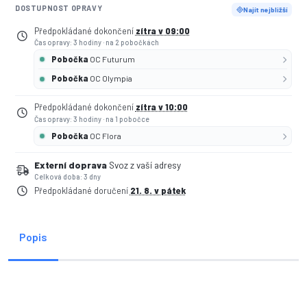
DOSTUPNOST OPRAVY
Najít nejbližší
Předpokládané dokončení
zítra v 09:00
Čas opravy: 3 hodiny
·
na 2 pobočkách
Pobočka
OC Futurum
Pobočka
OC Olympia
Předpokládané dokončení
zítra v 10:00
Čas opravy: 3 hodiny
·
na 1 pobočce
Pobočka
OC Flora
Externí doprava
Svoz z vaší adresy
Celková doba: 3 dny
Předpokládané doručení
21. 8. v pátek
Popis