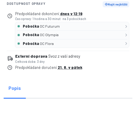
DOSTUPNOST OPRAVY
Najít nejbližší
Předpokládané dokončení
dnes v 12:19
Čas opravy: 1 hodina a 30 minut
·
na 3 pobočkách
Pobočka
OC Futurum
Pobočka
OC Olympia
Pobočka
OC Flora
Externí doprava
Svoz z vaší adresy
Celková doba: 3 dny
Předpokládané doručení
21. 8. v pátek
Popis