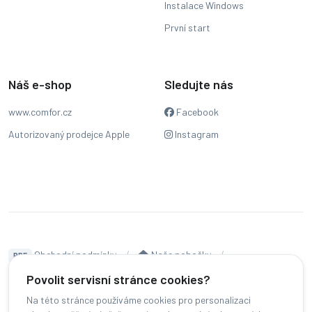
Instalace Windows
První start
Náš e-shop
Sledujte nás
www.comfor.cz
Facebook
Autorizovaný prodejce Apple
Instagram
Obchodní podmínky
Naše pobočky
PDF
Hodnocení
Sledování stavu zakázky
Povolit servisní stránce cookies?
Na této stránce používáme cookies pro personalizaci
Čeština