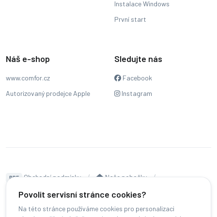
Instalace Windows
První start
Náš e-shop
Sledujte nás
www.comfor.cz
Facebook
Autorizovaný prodejce Apple
Instagram
Obchodní podmínky
Naše pobočky
PDF
Hodnocení
Sledování stavu zakázky
Povolit servisní stránce cookies?
Na této stránce používáme cookies pro personalizaci
Čeština