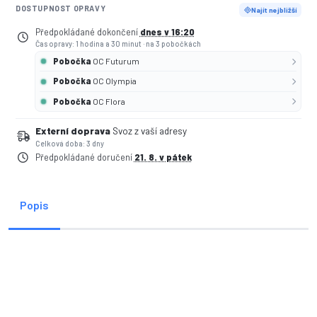
DOSTUPNOST OPRAVY
Najít nejbližší
Předpokládané dokončení
dnes v 16:20
Čas opravy: 1 hodina a 30 minut
·
na 3 pobočkách
Pobočka
OC Futurum
Pobočka
OC Olympia
Pobočka
OC Flora
Externí doprava
Svoz z vaší adresy
Celková doba: 3 dny
Předpokládané doručení
21. 8. v pátek
Popis