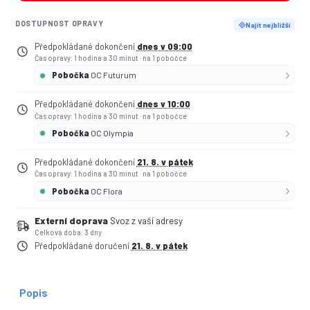
DOSTUPNOST OPRAVY
Najít nejbližší
Předpokládané dokončení
dnes v 09:00
Čas opravy: 1 hodina a 30 minut
·
na 1 pobočce
Pobočka
OC Futurum
Předpokládané dokončení
dnes v 10:00
Čas opravy: 1 hodina a 30 minut
·
na 1 pobočce
Pobočka
OC Olympia
Předpokládané dokončení
21. 8. v pátek
Čas opravy: 1 hodina a 30 minut
·
na 1 pobočce
Pobočka
OC Flora
Externí doprava
Svoz z vaší adresy
Celková doba: 3 dny
Předpokládané doručení
21. 8. v pátek
Popis